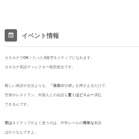
イベント情報
カタカナで
OK
！たった
3分で
ネイティブになれます。
カタカナ英語ディレクター島田悠次です。
難しい単語や文法よりも、
「発音のツボ」
を押さえるだけで、
空港やレストラン、外国人との会話も
驚くほどスムーズに
できるんです。
実は
ネイティブがよく使うのは、中学レベルの
簡単な
単語
ばかりなんですよ。