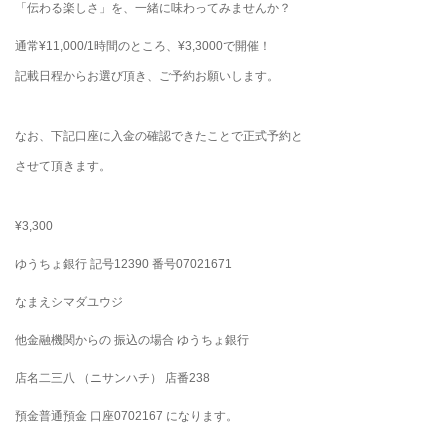
「伝わる楽しさ」を、一緒に味わってみませんか？
通常¥11,000/1時間のところ、¥3,3000で開催！
記載日程からお選び頂き、ご予約お願いします。
なお、下記口座に入金の確認できたことで正式予約と
させて頂きます。
¥3,300
ゆうちょ銀行 記号12390 番号07021671
なまえシマダユウジ
他金融機関からの 振込の場合 ゆうちょ銀行
店名二三八 （ニサンハチ） 店番238
預金普通預金 口座0702167 になります。