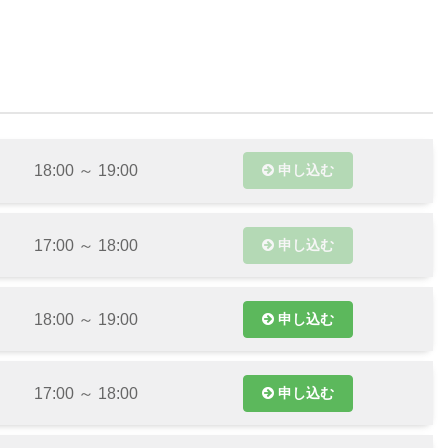
18:00 ～ 19:00
申し込む
17:00 ～ 18:00
申し込む
18:00 ～ 19:00
申し込む
17:00 ～ 18:00
申し込む