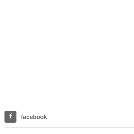
facebook